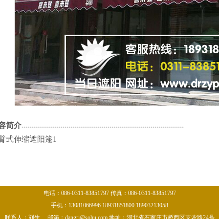
容简介
...................................................................................
臂式伸缩遮阳篷1
电话：086-0311-83851797 传真：086-0311-83851797
手机：13081066996 18931851800 18903213058
联系人：刘生 邮箱：dangri@sohu.com 地址：河北省石家庄市桥西区支农路24号